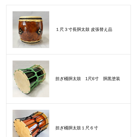
１尺３寸長胴太鼓 皮張替え品
担ぎ桶胴太鼓 1尺6寸 胴黒塗装
担ぎ桶胴太鼓１尺６寸