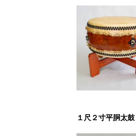
１尺２寸平胴太鼓