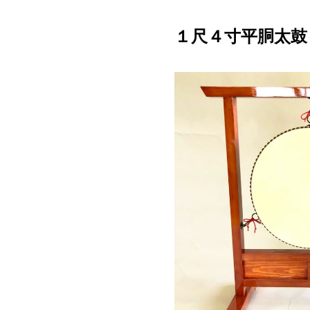
１尺４寸平胴太鼓