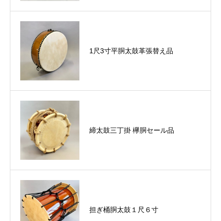
1尺3寸平胴太鼓革張替え品
締太鼓三丁掛 欅胴セール品
担ぎ桶胴太鼓１尺６寸