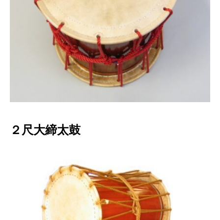
２尺大締太鼓