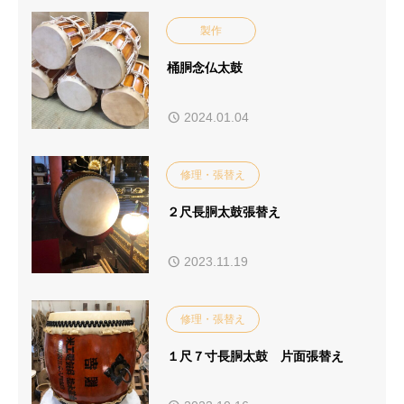
製作
桶胴念仏太鼓
2024.01.04
修理・張替え
２尺長胴太鼓張替え
2023.11.19
修理・張替え
１尺７寸長胴太鼓 片面張替え