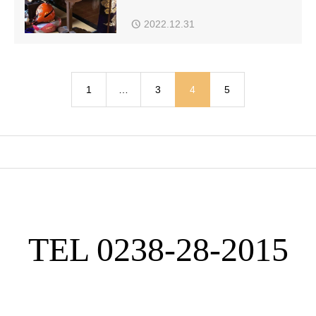
2022.12.31
1
…
3
4
5
TEL 0238-28-2015