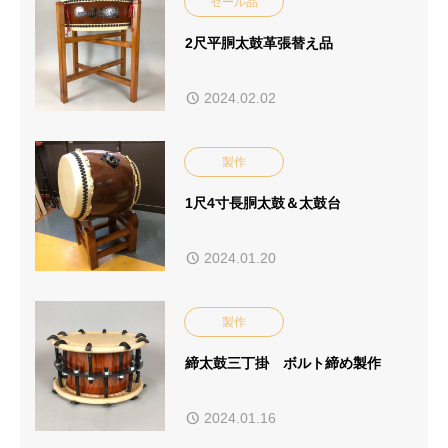
セール品
2尺平胴太鼓革張替え品
2024.02.02
製作
1尺4寸長胴太鼓＆太鼓台
2024.01.20
製作
締太鼓三丁掛 ボルト締め製作
2024.01.16