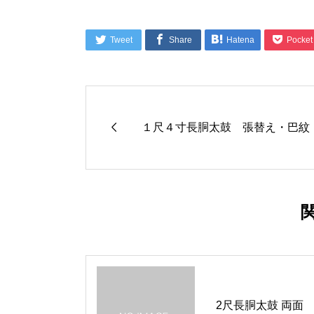




Tweet
Share
Hatena
Pocket

１尺４寸長胴太鼓 張替え・巴紋
2尺長胴太鼓 両面