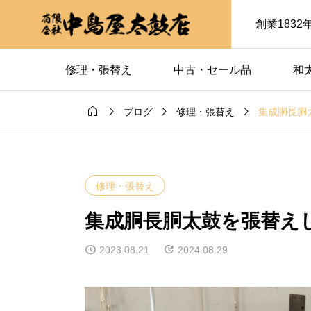
創業183
修理・張替え
中古・セール品
和




集成胴長胴
ブログ
修理・張替え
修理・張替え
集成胴長胴太鼓を張替え
2023.08.21
2024.08.29