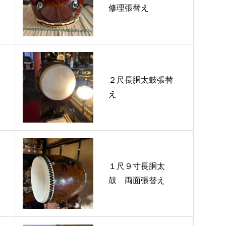
修理張替え
２尺長胴太鼓張替
え
１尺９寸長胴太
鼓 両面張替え