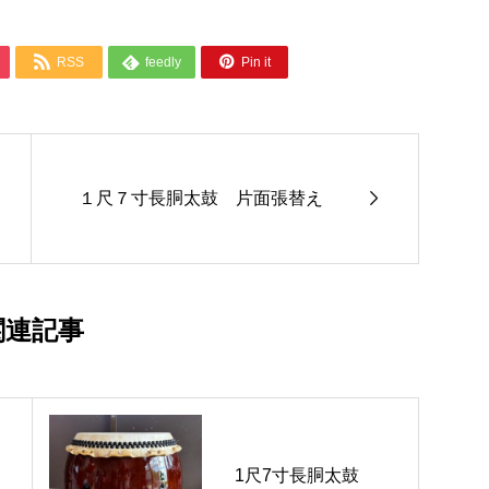



RSS
feedly
Pin it

１尺７寸長胴太鼓 片面張替え
関連記事
1尺7寸長胴太鼓