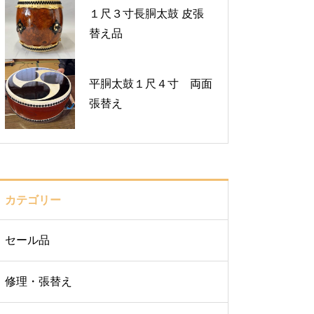
１尺３寸長胴太鼓 皮張
替え品
平胴太鼓１尺４寸 両面
張替え
カテゴリー
セール品
修理・張替え