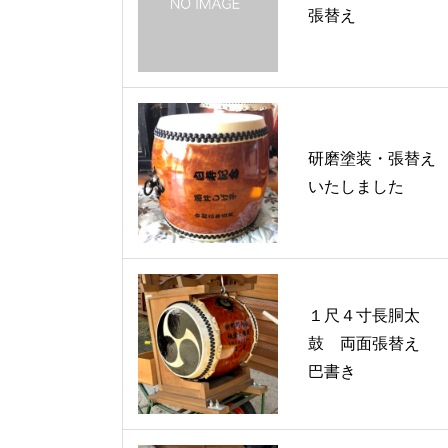
張替え
研磨塗装・張替え
いたしました
１尺４寸長胴太
鼓 両面張替え
巴書き